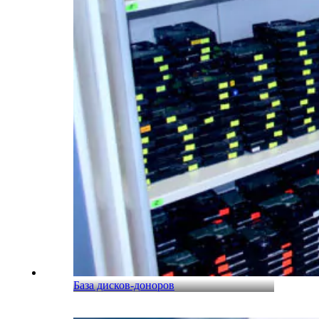
База дисков-доноров