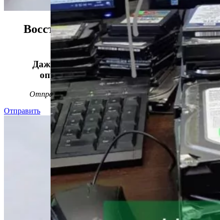
Восстанавливаем данные в 98%
случаев!
Даже, если носитель информации не
определяется, стучит или пищит.
Отправьте заявку на
бесплатную
диагностику
Отправить