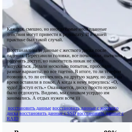
Кажется, смешно, но иногда самые неожиданные
действия могут привести к результату. И в нашей
практике был такой случай.
Восстанавливали данные с жесткого диска после
падения. Переставили головки, все почистили, пытались
получить доступ, но накопитель никак не хотел
запускаться. Делали несколько попыток, пробовали
разные варианты, но все тщетно. В итоге, то ли телефон
позвонил, то ли отвлеклись на другую задачу, но диск на
время оставили в покое. А когда к нему вернулись: «О,
чудо! Доступ есть.» Оказывается, диску просто нужно
было отдохнуть. Видимо, мы слишком усердно им
занимались. А отдых нужен всем )))
восстановить данные
восстановить данные с жесткого
диска
восстановить данные с SSD
восстановить данные c
RAID