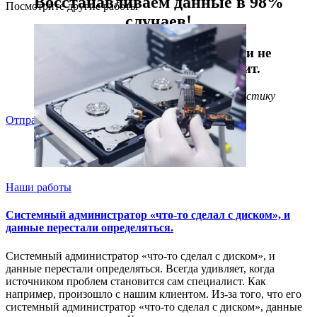
Восстанавливаем данные в 98%
Посмотрите другие работы
случаев!
Даже, если носитель информации не
определяется, стучит или пищит.
Отправьте заявку на
бесплатную
диагностику
Отправить
Наши работы
Системный администратор «что-то сделал с диском», и
данные перестали определяться.
Системный администратор «что-то сделал с диском», и
данные перестали определяться. Всегда удивляет, когда
источником проблем становится сам специалист. Как
например, произошло с нашим клиентом. Из-за того, что его
системный администратор «что-то сделал с диском», данные