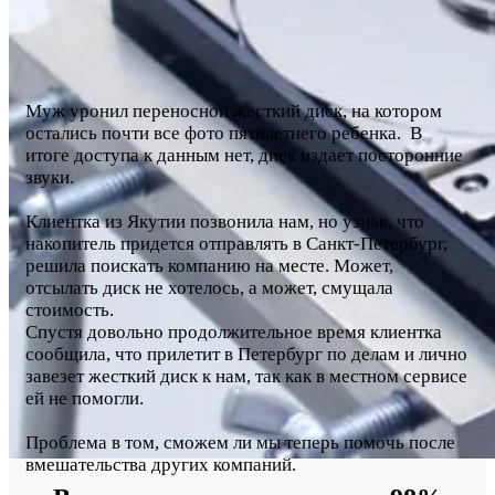
Муж уронил переносной жесткий диск, на котором
остались почти все фото пятилетнего ребенка. В
итоге доступа к данным нет, диск издает посторонние
звуки.
Клиентка из Якутии позвонила нам, но узнав, что
накопитель придется отправлять в Санкт-Петербург,
решила поискать компанию на месте. Может,
отсылать диск не хотелось, а может, смущала
стоимость.
Спустя довольно продолжительное время клиентка
сообщила, что прилетит в Петербург по делам и лично
завезет жесткий диск к нам, так как в местном сервисе
ей не помогли.
Проблема в том, сможем ли мы теперь помочь после
вмешательства других компаний.