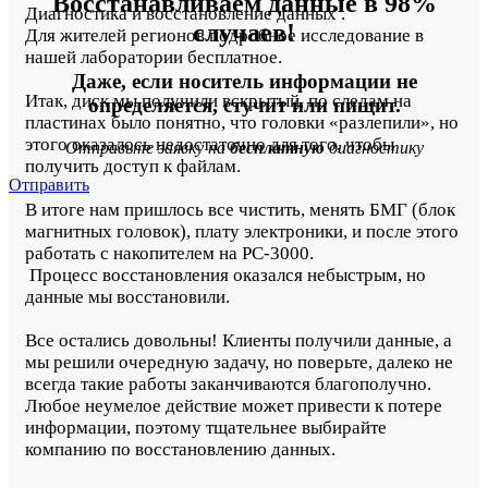
Восстанавливаем данные в 98%
Диагностика и восстановление данных .
случаев!
Для жителей регионов подробное исследование в
нашей лаборатории бесплатное.
Даже, если носитель информации не
Итак, диск мы получили вскрытый, по следам на
определяется, стучит или пищит.
пластинах было понятно, что головки «разлепили», но
этого оказалось недостаточно для того, чтобы
Отправьте заявку на
бесплатную
диагностику
получить доступ к файлам.
Отправить
В итоге нам пришлось все чистить, менять БМГ (блок
магнитных головок), плату электроники, и после этого
работать с накопителем на PC-3000.
Процесс восстановления оказался небыстрым, но
данные мы восстановили.
Все остались довольны! Клиенты получили данные, а
мы решили очередную задачу, но поверьте, далеко не
всегда такие работы заканчиваются благополучно.
Любое неумелое действие может привести к потере
информации, поэтому тщательнее выбирайте
компанию по восстановлению данных.