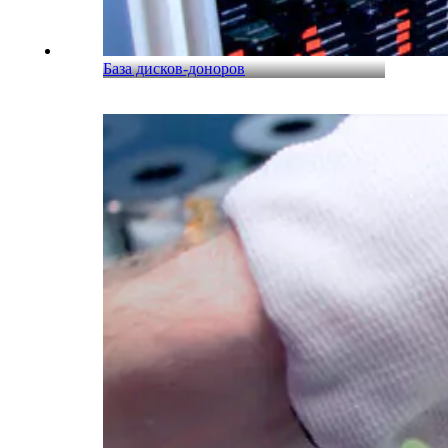
База дисков-доноров